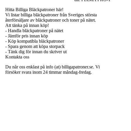
Hitta Billiga Bläckpatroner här!
© Copyright 2025
Vi listar billiga bläckpatroner från Sveriges största
återförsäljare av bläckpatroner och toner på nätet.
Att tänka på innan köp!
- Handla bläckpatroner på nätet
- Jämför pris innan köp
- Köp kompatibla bläckpatroner
- Spara genom att köpa storpack
- Tänk dig för innan du skriver ut
Kontakta oss
Du når oss enklast på info (at) billigapatroner.se. Vi
försöker svara inom 24 timmar måndag-fredag.