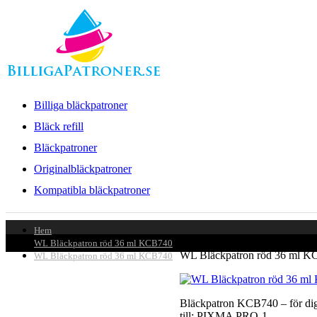
Billiga bläckpatroner
Bläck refill
Bläckpatroner
Originalbläckpatroner
Kompatibla bläckpatroner
Hem
WL Bläckpatron röd 36 ml KCB740
WL Bläckpatron röd 36 ml 
WL Bläckpatron röd 36 ml KCB740
Bläckpatron KCB740 – för dig s
till: PIXMA PRO-1