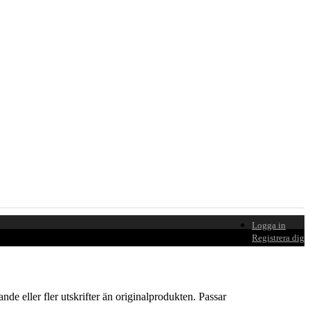
Logga in
Registrera dig
e eller fler utskrifter än originalprodukten. Passar