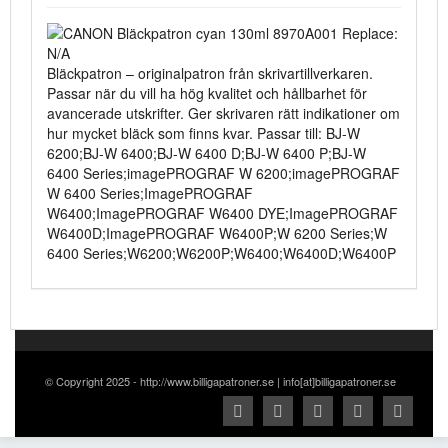
Bläckpatron – originalpatron från skrivartillverkaren.
Passar när du vill ha hög kvalitet och hållbarhet för
avancerade utskrifter. Ger skrivaren rätt indikationer om
hur mycket bläck som finns kvar. Passar till: BJ-W
6200;BJ-W 6400;BJ-W 6400 D;BJ-W 6400 P;BJ-W
6400 Series;imagePROGRAF W 6200;imagePROGRAF
W 6400 Series;ImagePROGRAF
W6400;ImagePROGRAF W6400 DYE;ImagePROGRAF
W6400D;ImagePROGRAF W6400P;W 6200 Series;W
6400 Series;W6200;W6200P;W6400;W6400D;W6400P
© Copyright 2025 - http://www.billigapatroner.se | info[at]billigapatroner.se