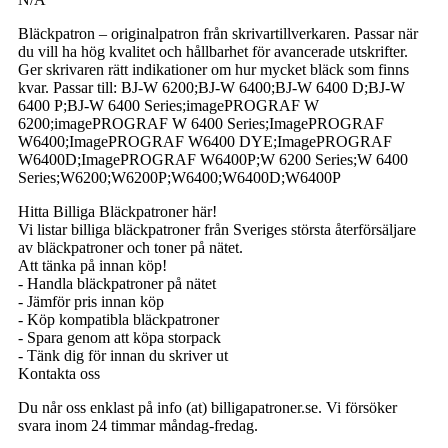
Bläckpatron – originalpatron från skrivartillverkaren. Passar när
du vill ha hög kvalitet och hållbarhet för avancerade utskrifter.
Ger skrivaren rätt indikationer om hur mycket bläck som finns
kvar. Passar till: BJ-W 6200;BJ-W 6400;BJ-W 6400 D;BJ-W
6400 P;BJ-W 6400 Series;imagePROGRAF W
6200;imagePROGRAF W 6400 Series;ImagePROGRAF
W6400;ImagePROGRAF W6400 DYE;ImagePROGRAF
W6400D;ImagePROGRAF W6400P;W 6200 Series;W 6400
Series;W6200;W6200P;W6400;W6400D;W6400P
Hitta Billiga Bläckpatroner här!
Vi listar billiga bläckpatroner från Sveriges största återförsäljare
av bläckpatroner och toner på nätet.
Att tänka på innan köp!
- Handla bläckpatroner på nätet
- Jämför pris innan köp
- Köp kompatibla bläckpatroner
- Spara genom att köpa storpack
- Tänk dig för innan du skriver ut
Kontakta oss
Du når oss enklast på info (at) billigapatroner.se. Vi försöker
svara inom 24 timmar måndag-fredag.