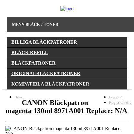
MENY BLÄCK / TONER
BILLIGA BLÄCKPATRONER
BLÄCK REFILL
BLÄCKPATRONER
ORIGINALBLÄCKPATRONER
KOMPATIBLA BLÄCKPATRONER
Hem
Logga in
CANON Bläckpatron
Registrera dig
magenta 130ml 8971A001 Replace: N/A