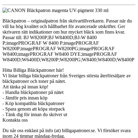
Bläckpatron – originalpatron från skrivartillverkaren. Passar när du
vill ha hög kvalitet och hållbarhet för avancerade utskrifter. Ger
skrivaren rätt indikationer om hur mycket bläck som finns kvar.
Passar till: BJ W8200P;BJ W8400D;BJ-W 8400
P;imagePROGRAF W 8400 P;imagePROGRAF
W8200P;imagePROGRAF W8200PG;imagePROGRAF
W8400;imagePROGRAF W8400 DYE;imagePROGRAF
W8400D;W6400D;W8200P;W8200PG;W8400;W8400D;W8400P
Hitta Billiga Bläckpatroner här!
Vi listar billiga bläckpatroner från Sveriges största återförsäljare av
bläckpatroner och toner på nätet.
Att tänka på innan köp!
- Handla bläckpatroner på nätet
- Jämför pris innan köp
- Köp kompatibla bläckpatroner
- Spara genom att köpa storpack
- Tänk dig för innan du skriver ut
Kontakta oss
Du når oss enklast på info (at) billigapatroner.se. Vi försöker svara
inom 24 timmar måndag-fredag.