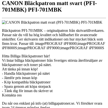
CANON Bläckpatron matt svart (PFI-
701MBK) PFI-701MBK
Bläckpatron PFI-701MBK – originalpatron från skrivartillverkaren.
Passar när du vill ha hög kvalitet och hållbarhet för avancerade
utskrifter. Ger skrivaren rätt indikationer om hur mycket bläck som
finns kvar. Passar till: imagePROGRAF iPF8000;imagePROGRAF
iPF8000S;imagePROGRAF iPF9000;imagePROGRAF iPF9000S
Hitta Billiga Bläckpatroner här!
Vi listar billiga bläckpatroner från Sveriges största återförsäljare av
bläckpatroner och toner på nätet.
Att tänka på innan köp!
- Handla bläckpatroner på nätet
- Jämför pris innan köp
- Köp kompatibla bläckpatroner
- Spara genom att köpa storpack
- Tänk dig för innan du skriver ut
Kontakta oss
Du når oss enklast på info (at) billigapatroner.se. Vi försöker svara
inom 24 timmar måndag-fredag.