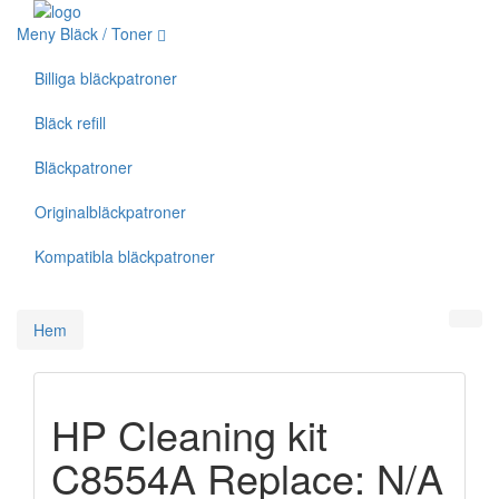
Meny Bläck / Toner
Billiga bläckpatroner
Bläck refill
Bläckpatroner
Originalbläckpatroner
Kompatibla bläckpatroner
Hem
HP Cleaning kit
C8554A Replace: N/A