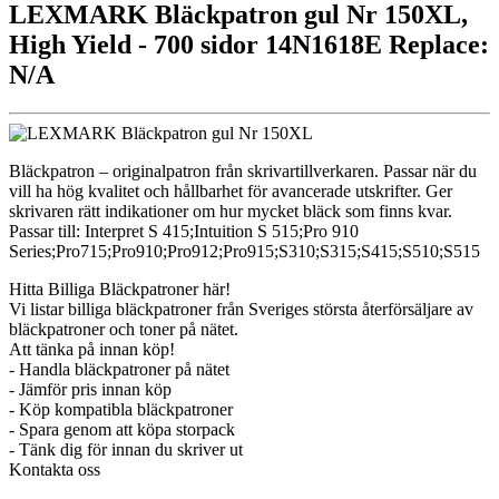
LEXMARK Bläckpatron gul Nr 150XL,
High Yield - 700 sidor 14N1618E Replace:
N/A
Bläckpatron – originalpatron från skrivartillverkaren. Passar när du
vill ha hög kvalitet och hållbarhet för avancerade utskrifter. Ger
skrivaren rätt indikationer om hur mycket bläck som finns kvar.
Passar till: Interpret S 415;Intuition S 515;Pro 910
Series;Pro715;Pro910;Pro912;Pro915;S310;S315;S415;S510;S515
Hitta Billiga Bläckpatroner här!
Vi listar billiga bläckpatroner från Sveriges största återförsäljare av
bläckpatroner och toner på nätet.
Att tänka på innan köp!
- Handla bläckpatroner på nätet
- Jämför pris innan köp
- Köp kompatibla bläckpatroner
- Spara genom att köpa storpack
- Tänk dig för innan du skriver ut
Kontakta oss