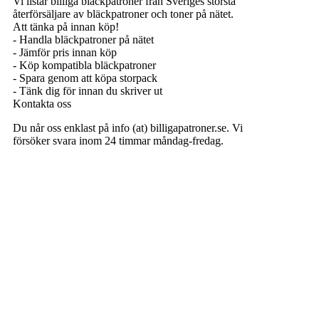
Vi listar billiga bläckpatroner från Sveriges största
återförsäljare av bläckpatroner och toner på nätet.
Att tänka på innan köp!
- Handla bläckpatroner på nätet
- Jämför pris innan köp
- Köp kompatibla bläckpatroner
- Spara genom att köpa storpack
- Tänk dig för innan du skriver ut
Kontakta oss
Du når oss enklast på info (at) billigapatroner.se. Vi
försöker svara inom 24 timmar måndag-fredag.