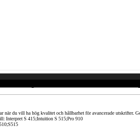
0XL, High Yield - 750 sidor 14N1614E Rep
r när du vill ha hög kvalitet och hållbarhet för avancerade utskrifter. Ge
ll: Interpret S 415;Intuition S 515;Pro 910
S510;S515
 - http://www.billigapatroner.se | info[at]billigapatroner.se