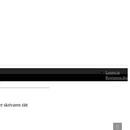
Logga in
lace: N/A
Registrera dig
r skrivaren rätt