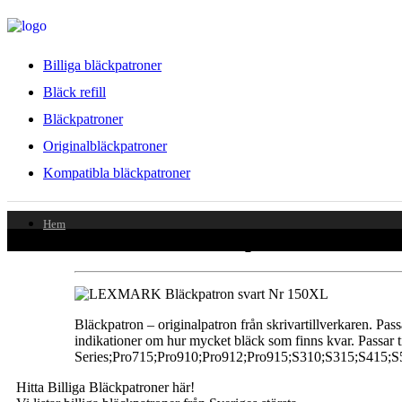
Billiga bläckpatroner
Bläck refill
Bläckpatroner
Originalbläckpatroner
Kompatibla bläckpatroner
Hem
LEXMARK Bläckpatron svart Nr 15
Bläckpatron – originalpatron från skrivartillverkaren. Passa
indikationer om hur mycket bläck som finns kvar. Passar ti
Series;Pro715;Pro910;Pro912;Pro915;S310;S315;S415;
Hitta Billiga Bläckpatroner här!
© Copyright 2025