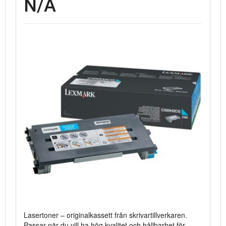
N/A
Lasertoner – originalkassett från skrivartillverkaren.
Passar när du vill ha hög kvalitet och hållbarhet för