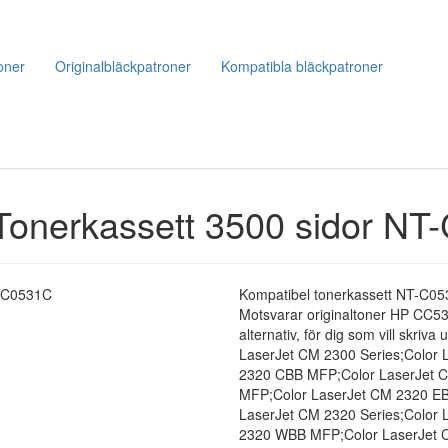
oner
Originalbläckpatroner
Kompatibla bläckpatroner
nerkassett 3500 sidor NT
Kompatibel tonerkassett NT-C053
Motsvarar originaltoner HP CC531A 
alternativ, för dig som vill skriva u
LaserJet CM 2300 Series;Color
2320 CBB MFP;Color LaserJet C
MFP;Color LaserJet CM 2320 EB
LaserJet CM 2320 Series;Color
2320 WBB MFP;Color LaserJet 