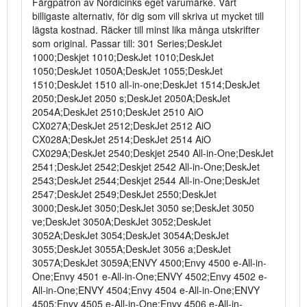
Färgpatron av Nordicinks eget varumärke. Vårt
billigaste alternativ, för dig som vill skriva ut mycket till
lägsta kostnad. Räcker till minst lika många utskrifter
som original. Passar till: 301 Series;DeskJet
1000;Deskjet 1010;DeskJet 1010;DeskJet
1050;DeskJet 1050A;DeskJet 1055;DeskJet
1510;DeskJet 1510 all-in-one;DeskJet 1514;DeskJet
2050;DeskJet 2050 s;DeskJet 2050A;DeskJet
2054A;DeskJet 2510;DeskJet 2510 AiO
CX027A;DeskJet 2512;DeskJet 2512 AiO
CX028A;DeskJet 2514;DeskJet 2514 AiO
CX029A;DeskJet 2540;Deskjet 2540 All-in-One;DeskJet
2541;DeskJet 2542;Deskjet 2542 All-in-One;DeskJet
2543;DeskJet 2544;Deskjet 2544 All-in-One;DeskJet
2547;DeskJet 2549;DeskJet 2550;DeskJet
3000;DeskJet 3050;DeskJet 3050 se;DeskJet 3050
ve;DeskJet 3050A;DeskJet 3052;DeskJet
3052A;DeskJet 3054;DeskJet 3054A;DeskJet
3055;DeskJet 3055A;DeskJet 3056 a;DeskJet
3057A;DeskJet 3059A;ENVY 4500;Envy 4500 e-All-in-
One;Envy 4501 e-All-in-One;ENVY 4502;Envy 4502 e-
All-in-One;ENVY 4504;Envy 4504 e-All-in-One;ENVY
4505;Envy 4505 e-All-in-One;Envy 4506 e-All-in-