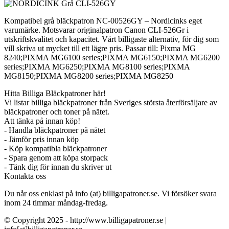
Kompatibel grå bläckpatron NC-00526GY – Nordicinks eget
varumärke. Motsvarar originalpatron Canon CLI-526Gr i
utskriftskvalitet och kapacitet. Vårt billigaste alternativ, för dig som
vill skriva ut mycket till ett lägre pris. Passar till: Pixma MG
8240;PIXMA MG6100 series;PIXMA MG6150;PIXMA MG6200
series;PIXMA MG6250;PIXMA MG8100 series;PIXMA
MG8150;PIXMA MG8200 series;PIXMA MG8250
Hitta Billiga Bläckpatroner här!
Vi listar billiga bläckpatroner från Sveriges största återförsäljare av
bläckpatroner och toner på nätet.
Att tänka på innan köp!
- Handla bläckpatroner på nätet
- Jämför pris innan köp
- Köp kompatibla bläckpatroner
- Spara genom att köpa storpack
- Tänk dig för innan du skriver ut
Kontakta oss
Du når oss enklast på info (at) billigapatroner.se. Vi försöker svara
inom 24 timmar måndag-fredag.
© Copyright 2025 - http://www.billigapatroner.se |