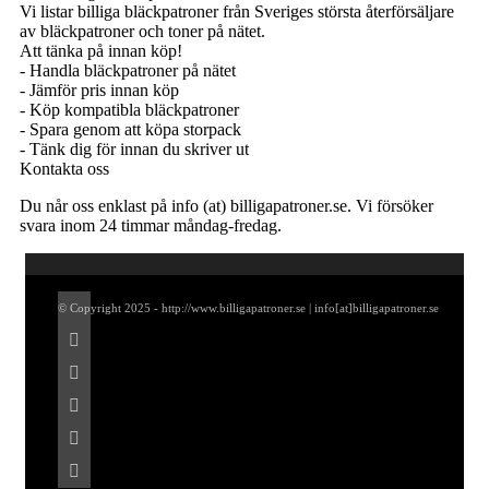
Vi listar billiga bläckpatroner från Sveriges största återförsäljare
av bläckpatroner och toner på nätet.
Att tänka på innan köp!
- Handla bläckpatroner på nätet
- Jämför pris innan köp
- Köp kompatibla bläckpatroner
- Spara genom att köpa storpack
- Tänk dig för innan du skriver ut
Kontakta oss
Du når oss enklast på info (at) billigapatroner.se. Vi försöker
svara inom 24 timmar måndag-fredag.
© Copyright 2025 - http://www.billigapatroner.se | info[at]billigapatroner.se