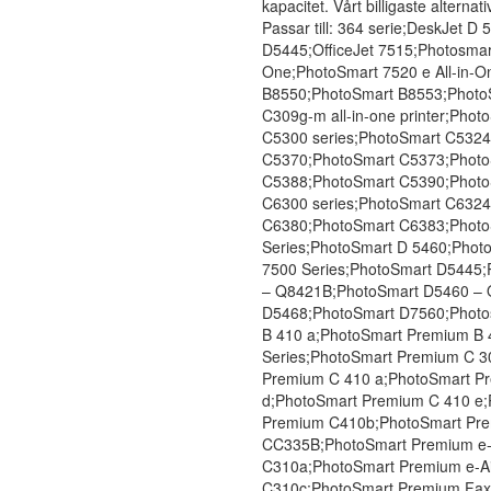
kapacitet. Vårt billigaste alternativ
Passar till: 364 serie;DeskJet D
D5445;OfficeJet 7515;Photosmar
One;PhotoSmart 7520 e All-in-
B8550;PhotoSmart B8553;Photo
C309g-m all-in-one printer;Ph
C5300 series;PhotoSmart C532
C5370;PhotoSmart C5373;Photo
C5388;PhotoSmart C5390;Photo
C6300 series;PhotoSmart C632
C6380;PhotoSmart C6383;Photo
Series;PhotoSmart D 5460;Phot
7500 Series;PhotoSmart D5445
– Q8421B;PhotoSmart D5460 – 
D5468;PhotoSmart D7560;Photos
B 410 a;PhotoSmart Premium B 
Series;PhotoSmart Premium C 3
Premium C 410 a;PhotoSmart P
d;PhotoSmart Premium C 410 e;
Premium C410b;PhotoSmart Pr
CC335B;PhotoSmart Premium e-
C310a;PhotoSmart Premium e-A
C310c;PhotoSmart Premium Fax