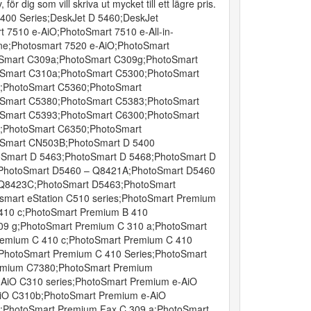
, för dig som vill skriva ut mycket till ett lägre pris.
 5400 Series;DeskJet D 5460;DeskJet
t 7510 e-AiO;PhotoSmart 7510 e-All-in-
One;Photosmart 7520 e-AiO;PhotoSmart
Smart C309a;PhotoSmart C309g;PhotoSmart
otoSmart C310a;PhotoSmart C5300;PhotoSmart
4;PhotoSmart C5360;PhotoSmart
Smart C5380;PhotoSmart C5383;PhotoSmart
Smart C5393;PhotoSmart C6300;PhotoSmart
4;PhotoSmart C6350;PhotoSmart
Smart CN503B;PhotoSmart D 5400
oSmart D 5463;PhotoSmart D 5468;PhotoSmart D
;PhotoSmart D5460 – Q8421A;PhotoSmart D5460
Q8423C;PhotoSmart D5463;PhotoSmart
mart eStation C510 series;PhotoSmart Premium
410 c;PhotoSmart Premium B 410
09 g;PhotoSmart Premium C 310 a;PhotoSmart
remium C 410 c;PhotoSmart Premium C 410
PhotoSmart Premium C 410 Series;PhotoSmart
emium C7380;PhotoSmart Premium
AiO C310 series;PhotoSmart Premium e-AiO
iO C310b;PhotoSmart Premium e-AiO
;PhotoSmart Premium Fax C 309 a;PhotoSmart