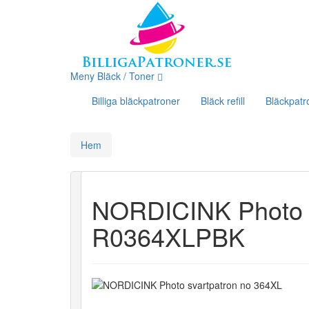
Meny Bläck / Toner
Billiga bläckpatroner
Bläck refill
Bläckpatr
Hem
NORDICINK Photo s
R0364XLPBK