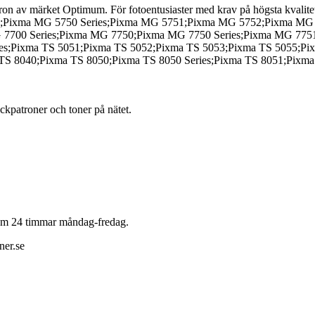
n av märket Optimum. För fotoentusiaster med krav på högsta kvalite
5750;Pixma MG 5750 Series;Pixma MG 5751;Pixma MG 5752;Pixma M
 7700 Series;Pixma MG 7750;Pixma MG 7750 Series;Pixma MG 77
es;Pixma TS 5051;Pixma TS 5052;Pixma TS 5053;Pixma TS 5055;Pix
 TS 8040;Pixma TS 8050;Pixma TS 8050 Series;Pixma TS 8051;Pixm
läckpatroner och toner på nätet.
 inom 24 timmar måndag-fredag.
ner.se