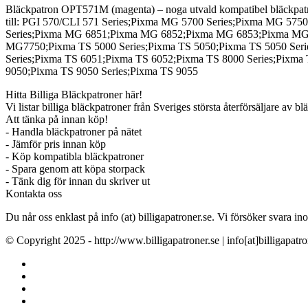
Bläckpatron OPT571M (magenta) – noga utvald kompatibel bläckpatro
till: PGI 570/CLI 571 Series;Pixma MG 5700 Series;Pixma MG 
Series;Pixma MG 6851;Pixma MG 6852;Pixma MG 6853;Pixma MG
MG7750;Pixma TS 5000 Series;Pixma TS 5050;Pixma TS 5050 Seri
Series;Pixma TS 6051;Pixma TS 6052;Pixma TS 8000 Series;Pixma
9050;Pixma TS 9050 Series;Pixma TS 9055
Hitta Billiga Bläckpatroner här!
Vi listar billiga bläckpatroner från Sveriges största återförsäljare av b
Att tänka på innan köp!
- Handla bläckpatroner på nätet
- Jämför pris innan köp
- Köp kompatibla bläckpatroner
- Spara genom att köpa storpack
- Tänk dig för innan du skriver ut
Kontakta oss
Du når oss enklast på info (at) billigapatroner.se. Vi försöker svara
© Copyright 2025 - http://www.billigapatroner.se | info[at]billigapatro