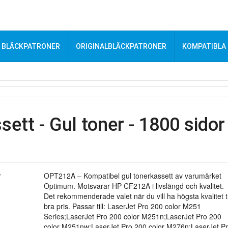
BLÄCKPATRONER
ORIGINALBLÄCKPATRONER
KOMPATIBLA
tt - Gul toner - 1800 sidor
OPT212A – Kompatibel gul tonerkassett av varumärket
Optimum. Motsvarar HP CF212A i livslängd och kvalitet.
Det rekommenderade valet när du vill ha högsta kvalitet ti
bra pris. Passar till: LaserJet Pro 200 color M251
Series;LaserJet Pro 200 color M251n;LaserJet Pro 200
color M251nw;LaserJet Pro 200 color M276n;LaserJet P