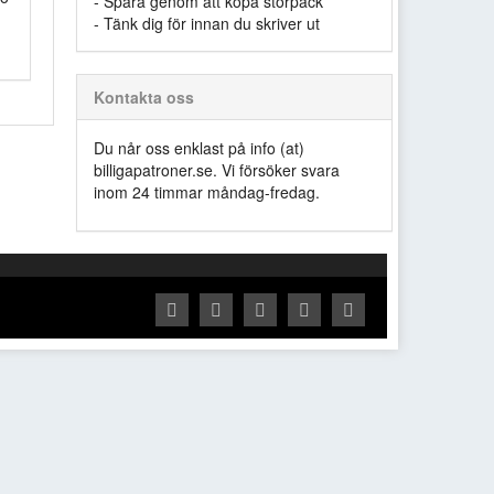
- Spara genom att köpa storpack
- Tänk dig för innan du skriver ut
Kontakta oss
Du når oss enklast på info (at)
billigapatroner.se. Vi försöker svara
inom 24 timmar måndag-fredag.