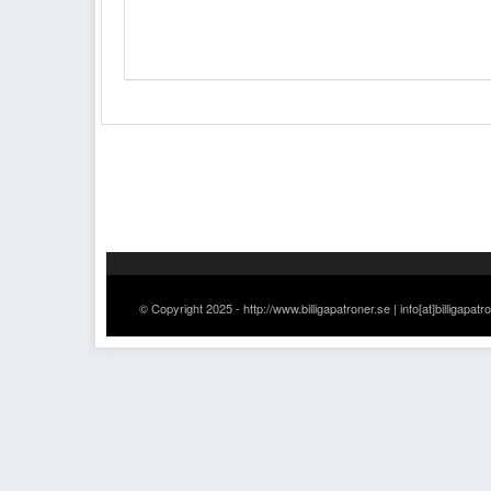
© Copyright 2025 - http://www.billigapatroner.se | info[at]billigapatr