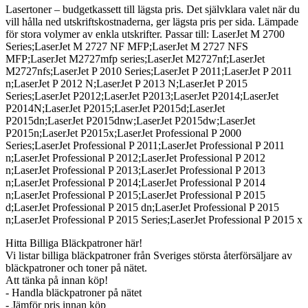
Lasertoner – budgetkassett till lägsta pris. Det självklara valet när du
vill hålla ned utskriftskostnaderna, ger lägsta pris per sida. Lämpade
för stora volymer av enkla utskrifter. Passar till: LaserJet M 2700
Series;LaserJet M 2727 NF MFP;LaserJet M 2727 NFS
MFP;LaserJet M2727mfp series;LaserJet M2727nf;LaserJet
M2727nfs;LaserJet P 2010 Series;LaserJet P 2011;LaserJet P 2011
n;LaserJet P 2012 N;LaserJet P 2013 N;LaserJet P 2015
Series;LaserJet P2012;LaserJet P2013;LaserJet P2014;LaserJet
P2014N;LaserJet P2015;LaserJet P2015d;LaserJet
P2015dn;LaserJet P2015dnw;LaserJet P2015dw;LaserJet
P2015n;LaserJet P2015x;LaserJet Professional P 2000
Series;LaserJet Professional P 2011;LaserJet Professional P 2011
n;LaserJet Professional P 2012;LaserJet Professional P 2012
n;LaserJet Professional P 2013;LaserJet Professional P 2013
n;LaserJet Professional P 2014;LaserJet Professional P 2014
n;LaserJet Professional P 2015;LaserJet Professional P 2015
d;LaserJet Professional P 2015 dn;LaserJet Professional P 2015
n;LaserJet Professional P 2015 Series;LaserJet Professional P 2015 x
Hitta Billiga Bläckpatroner här!
Vi listar billiga bläckpatroner från Sveriges största återförsäljare av
bläckpatroner och toner på nätet.
Att tänka på innan köp!
- Handla bläckpatroner på nätet
- Jämför pris innan köp