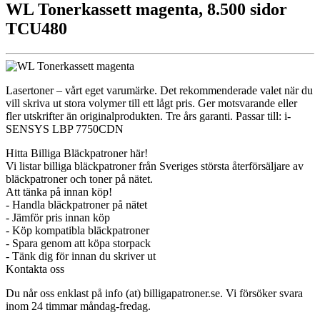
WL Tonerkassett magenta, 8.500 sidor
TCU480
Lasertoner – vårt eget varumärke. Det rekommenderade valet när du
vill skriva ut stora volymer till ett lågt pris. Ger motsvarande eller
fler utskrifter än originalprodukten. Tre års garanti. Passar till: i-
SENSYS LBP 7750CDN
Hitta Billiga Bläckpatroner här!
Vi listar billiga bläckpatroner från Sveriges största återförsäljare av
bläckpatroner och toner på nätet.
Att tänka på innan köp!
- Handla bläckpatroner på nätet
- Jämför pris innan köp
- Köp kompatibla bläckpatroner
- Spara genom att köpa storpack
- Tänk dig för innan du skriver ut
Kontakta oss
Du når oss enklast på info (at) billigapatroner.se. Vi försöker svara
inom 24 timmar måndag-fredag.