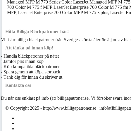
Managed MFP M 770 Series;Color LaserJet Managed MFP M 775 hm
700 Color M 775 f MFP;LaserJet Enterprise 700 Color M 775 fm M
MFP;LaserJet Enterprise 700 Color MFP M 775 z plus;LaserJet En
Hitta Billiga Bläckpatroner här!
Vi listar billiga bläckpatroner från Sveriges största återförsäljare av bl
Att tänka på innan köp!
- Handla bläckpatroner på nätet
- Jämför pris innan köp
- Köp kompatibla bläckpatroner
- Spara genom att köpa storpack
- Tänk dig för innan du skriver ut
Kontakta oss
Du når oss enklast på info (at) billigapatroner.se. Vi försöker svara 
© Copyright 2025 - http://www.billigapatroner.se | info[at]billigapat