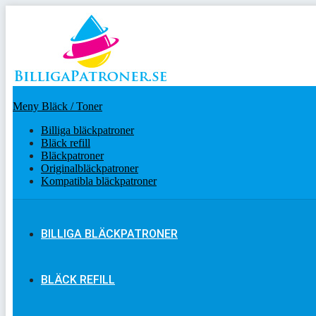
Meny Bläck / Toner
Billiga bläckpatroner
Bläck refill
Bläckpatroner
Originalbläckpatroner
Kompatibla bläckpatroner
BILLIGA BLÄCKPATRONER
BLÄCK REFILL