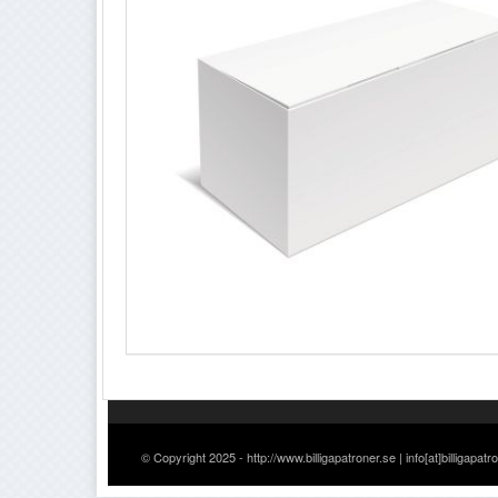
© Copyright 2025 - http://www.billigapatroner.se | info[at]billigapatr