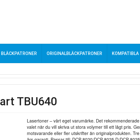
BLÄCKPATRONER
ORIGINALBLÄCKPATRONER
KOMPATIBLA
vart TBU640
Lasertoner – vårt eget varumärke. Det rekommenderade
valet när du vill skriva ut stora volymer till ett lågt pris. Ge
motsvarande eller fler utskrifter än originalprodukten. Tre
års garanti. Passar till: DCP 8020;DCP 8025 D;DCP 8025