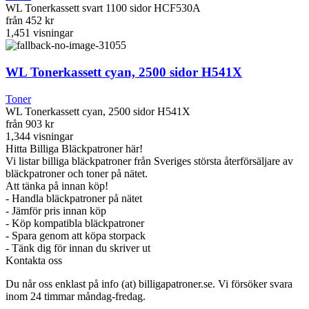
WL Tonerkassett svart 1100 sidor HCF530A
från
452 kr
1,451
visningar
WL Tonerkassett cyan, 2500 sidor H541X
Toner
WL Tonerkassett cyan, 2500 sidor H541X
från
903 kr
1,344
visningar
Hitta Billiga Bläckpatroner här!
Vi listar billiga bläckpatroner från Sveriges största återförsäljare av
bläckpatroner och toner på nätet.
Att tänka på innan köp!
- Handla bläckpatroner på nätet
- Jämför pris innan köp
- Köp kompatibla bläckpatroner
- Spara genom att köpa storpack
- Tänk dig för innan du skriver ut
Kontakta oss
Du når oss enklast på info (at) billigapatroner.se. Vi försöker svara
inom 24 timmar måndag-fredag.