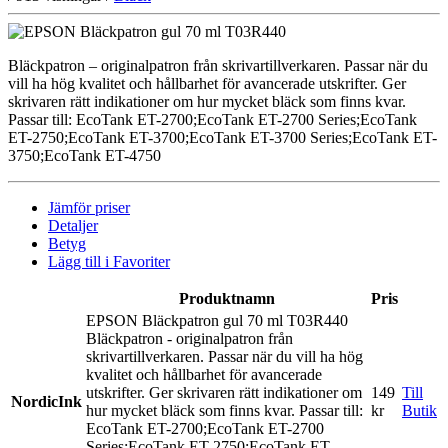
Bläckpatron – originalpatron från skrivartillverkaren. Passar när du
vill ha hög kvalitet och hållbarhet för avancerade utskrifter. Ger
skrivaren rätt indikationer om hur mycket bläck som finns kvar.
Passar till: EcoTank ET-2700;EcoTank ET-2700 Series;EcoTank
ET-2750;EcoTank ET-3700;EcoTank ET-3700 Series;EcoTank ET-
3750;EcoTank ET-4750
Jämför priser
Detaljer
Betyg
Lägg till i Favoriter
Produktnamn
Pris
EPSON Bläckpatron gul 70 ml T03R440
Bläckpatron - originalpatron från
skrivartillverkaren. Passar när du vill ha hög
kvalitet och hållbarhet för avancerade
utskrifter. Ger skrivaren rätt indikationer om
149
Till
NordicInk
hur mycket bläck som finns kvar. Passar till:
kr
Butik
EcoTank ET-2700;EcoTank ET-2700
Series;EcoTank ET-2750;EcoTank ET-