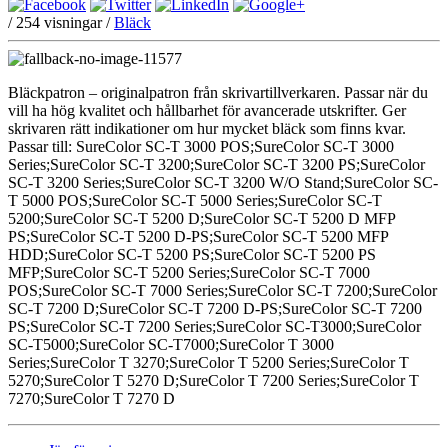
/
254
visningar /
Bläck
Bläckpatron – originalpatron från skrivartillverkaren. Passar när du
vill ha hög kvalitet och hållbarhet för avancerade utskrifter. Ger
skrivaren rätt indikationer om hur mycket bläck som finns kvar.
Passar till: SureColor SC-T 3000 POS;SureColor SC-T 3000
Series;SureColor SC-T 3200;SureColor SC-T 3200 PS;SureColor
SC-T 3200 Series;SureColor SC-T 3200 W/O Stand;SureColor SC-
T 5000 POS;SureColor SC-T 5000 Series;SureColor SC-T
5200;SureColor SC-T 5200 D;SureColor SC-T 5200 D MFP
PS;SureColor SC-T 5200 D-PS;SureColor SC-T 5200 MFP
HDD;SureColor SC-T 5200 PS;SureColor SC-T 5200 PS
MFP;SureColor SC-T 5200 Series;SureColor SC-T 7000
POS;SureColor SC-T 7000 Series;SureColor SC-T 7200;SureColor
SC-T 7200 D;SureColor SC-T 7200 D-PS;SureColor SC-T 7200
PS;SureColor SC-T 7200 Series;SureColor SC-T3000;SureColor
SC-T5000;SureColor SC-T7000;SureColor T 3000
Series;SureColor T 3270;SureColor T 5200 Series;SureColor T
5270;SureColor T 5270 D;SureColor T 7200 Series;SureColor T
7270;SureColor T 7270 D