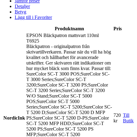
Jämför priser
Detaljer
Betyg
Lägg till i Favoriter
Produktnamn
Pris
EPSON Bläckpatron mattsvart 110ml
T6925
Bläckpatron - originalpatron från
skrivartillverkaren. Passar när du vill ha hög
kvalitet och hållbarhet för avancerade
utskrifter. Ger skrivaren rätt indikationer om
hur mycket bläck som finns kvar. Passar till:
SureColor SC-T 3000 POS;SureColor SC-
T 3000 Series;SureColor SC-T
3200;SureColor SC-T 3200 PS;SureColor
SC-T 3200 Series;SureColor SC-T 3200
W/O Stand;SureColor SC-T 5000
POS;SureColor SC-T 5000
Series;SureColor SC-T 5200;SureColor SC-
T 5200 D;SureColor SC-T 5200 D MFP
720
Till
NordicInk
PS;SureColor SC-T 5200 D-PS;SureColor
kr
Butik
SC-T 5200 MFP HDD;SureColor SC-T
5200 PS;SureColor SC-T 5200 PS
MFP;SureColor SC-T 5200