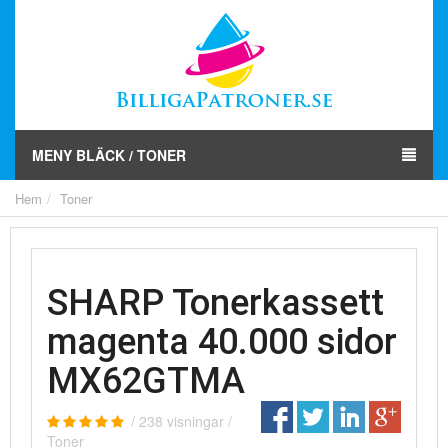
MENY BLÄCK / TONER
Hem
Toner
SHARP Tonerkassett
magenta 40.000 sidor
MX62GTMA
/
238
visningar /
Toner